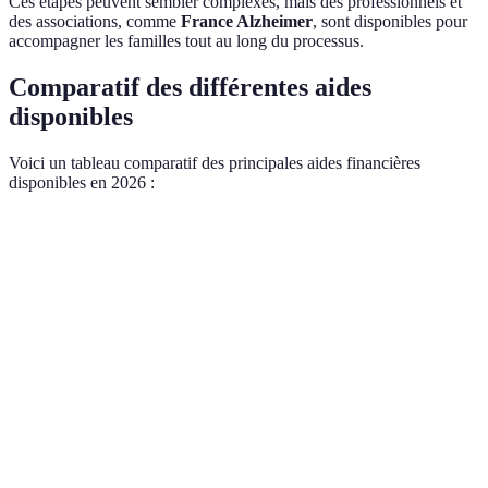
Ces étapes peuvent sembler complexes, mais des professionnels et
des associations, comme
France Alzheimer
, sont disponibles pour
accompagner les familles tout au long du processus.
Comparatif des différentes aides
disponibles
Voici un tableau comparatif des principales aides financières
disponibles en 2026 :
Aides
Public cible
Conditions d'octroi
Montan
Personnes
APA
60 ans et plus
500-1,8
âgées
Pourcentage de
PCH
Handicapés
900€/mo
handicap >50%
Sous condition de
Aide Sociale
Tous
200-400
ressources