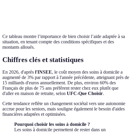
Complémentaire
Souscription à une
Assurés
100-300
Santé
mutuelle
Ce tableau montre l’importance de bien choisir l’aide adaptée à sa
situation, en tenant compte des conditions spécifiques et des
montants alloués.
Chiffres clés et statistiques
En 2026, d'après
l'INSEE
, le coût moyen des soins à domicile a
augmenté de 3% par rapport à l'année précédente, atteignant près de
15 milliards d'euros annuellement. De plus, environ 60% des
Français de plus de 75 ans préfèrent rester chez eux plutôt que
d'aller en maison de retraite, selon
UFC-Que Choisir
.
Cette tendance reflète un changement sociétal vers une autonomie
accrue pour les seniors, mais souligne également le besoin d'aides
financières adaptées et optimisées.
Pourquoi choisir les soins à domicile ?
Les soins à domicile permettent de rester dans un