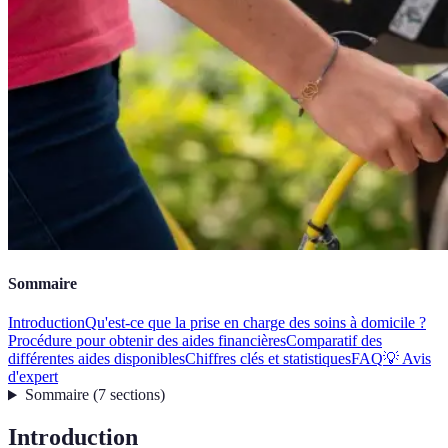
Sommaire
Introduction
Qu'est-ce que la prise en charge des soins à domicile ?
Procédure pour obtenir des aides financières
Comparatif des
différentes aides disponibles
Chiffres clés et statistiques
FAQ
💡 Avis
d'expert
Sommaire
(
7
sections
)
Introduction