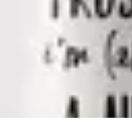
Infirmiers à Domicile
Pratiques et erreurs
Choix de l'infirmier
Technologie et Innovation
Comm
Infirmiers à Domicile