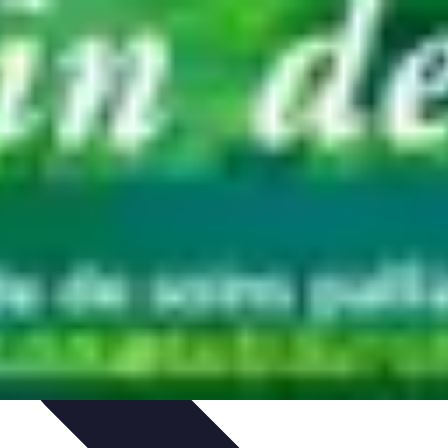
unication et Pratiques
Communication