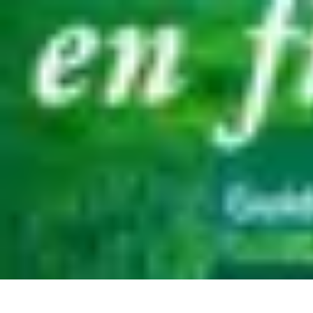
Infirmiers à Domicile
Pratiques et erreurs
Choix de l'infirmier
Technologie et Innovation
Comm
Infirmiers à Domicile