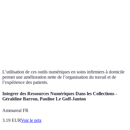
Coordination
Nécessite du
Plateformes de
des soins,
temps pour
Positif
gestion
documentation
formation
Données en
Besoin d'une
Dispositifs
temps réel,
Généraleme
connexion
connectés
alertes
apprécié
internet fiable
automatiques
L’utilisation de ces outils numériques en soins infirmiers à domicile
permet une amélioration nette de l’organisation du travail et de
l’expérience des patients.
Integrer des Ressources Numériques Dans les Collections -
Géraldine Barron, Pauline Le Goff-Janton
Ammareal FR
3.19
EUR
Voir le prix