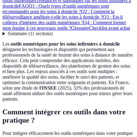
outils numériques
Tendances et statistiques sur les soins infirmiers à
domicile
FAQ
Q1 : Quels types d'outils numériques sont
recommandés pour les soins à domicile ?
Q2 : Comment la
télésurveillance améliore-t-elle les soins à domicile ?
Q3 : Est-il
coûteux d'intégrer des outils numériques ?
Q4 : Comment former
mon équipe à ces nouveaux outils ?
Glossaire
Checklist avant achat
Sommaire
(
11
sections
)
Les
outils numériques pour les soins infirmiers à domicile
désignent les technologies et dispositifs qui permettent aux
professionnels de la santé de fournir des soins à distance de manière
efficace. Cela peut comprendre des applications mobiles, des
dispositifs de télésurveillance, des plateformes de gestion des soins
et bien plus. Les enjeux associés à ces outils sont multiples :
améliorer la qualité des soins, faciliter le suivi des patients, et
optimiser la communication entre soignants et patients. En France,
selon une étude de
l'INSEE
(2025), 32% des professionnels de
santé affirment utiliser des outils numériques pour mieux gérer leurs
patients.
Comment intégrer ces outils dans votre
pratique ?
Pour intégrer efficacement les outils numériques dans votre pratique