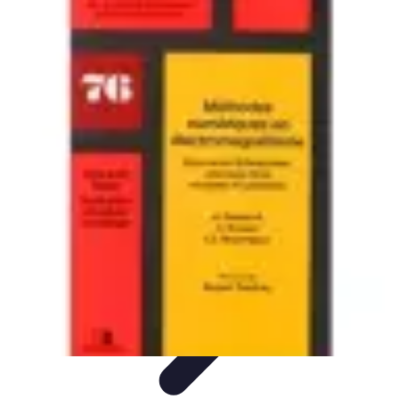
Infirmiers à Domicile
Pratiques et erreurs
Choix de l'infirmier
Technologie et
Innovation
Communication et Pratiques
Communication
Infirmiers à Domicile