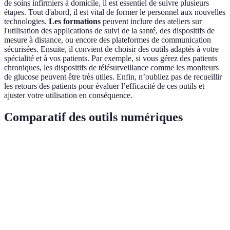
de soins infirmiers à domicile, il est essentiel de suivre plusieurs
étapes. Tout d'abord, il est vital de former le personnel aux nouvelles
technologies.
Les formations
peuvent inclure des ateliers sur
l'utilisation des applications de suivi de la santé, des dispositifs de
mesure à distance, ou encore des plateformes de communication
sécurisées. Ensuite, il convient de choisir des outils adaptés à votre
spécialité et à vos patients. Par exemple, si vous gérez des patients
chroniques, les dispositifs de télésurveillance comme les moniteurs
de glucose peuvent être très utiles. Enfin, n’oubliez pas de recueillir
les retours des patients pour évaluer l’efficacité de ces outils et
ajuster votre utilisation en conséquence.
Comparatif des outils numériques
Outil
Avantages
Inconvénients
Avis Globa
Applications de
Suivi facile,
Dépendance
Très positif
santé
accessibilité
au smartphone
Suivi régulier,
Coût des
Télésurveillance
Excellent
sécurité
dispositifs