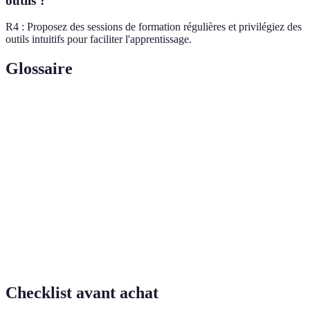
outils ?
R4 : Proposez des sessions de formation régulières et privilégiez des
outils intuitifs pour faciliter l'apprentissage.
Glossaire
Terme
Définition
Suivi à distance des patients à l'aide de
Télésurveillance
dispositifs connectés.
Applications de
Logiciels conçus pour aider à la gestion de la
santé
santé des individus.
Plateformes de
Outils en ligne pour coordonner les soins et la
gestion
documentation des patients.
Checklist avant achat