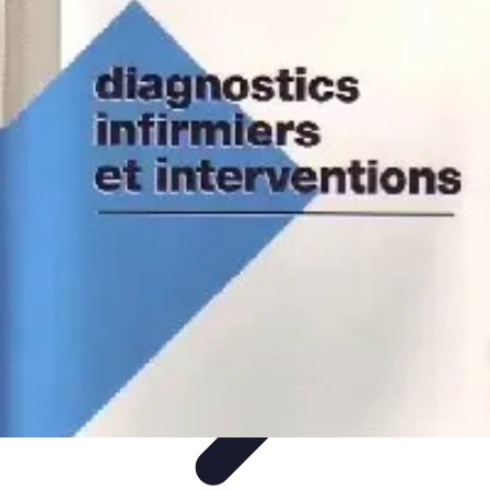
Infirmiers à Domicile
Pratiques et erreurs
Choix de l'infirmier
Technologie et
Innovation
Communication et Pratiques
Communication
Infirmiers à Domicile