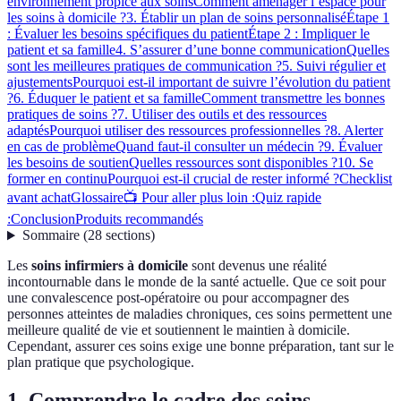
environnement propice aux soins
Comment aménager l’espace pour
les soins à domicile ?
3. Établir un plan de soins personnalisé
Étape 1
: Évaluer les besoins spécifiques du patient
Étape 2 : Impliquer le
patient et sa famille
4. S’assurer d’une bonne communication
Quelles
sont les meilleures pratiques de communication ?
5. Suivi régulier et
ajustements
Pourquoi est-il important de suivre l’évolution du patient
?
6. Éduquer le patient et sa famille
Comment transmettre les bonnes
pratiques de soins ?
7. Utiliser des outils et des ressources
adaptés
Pourquoi utiliser des ressources professionnelles ?
8. Alerter
en cas de problème
Quand faut-il consulter un médecin ?
9. Évaluer
les besoins de soutien
Quelles ressources sont disponibles ?
10. Se
former en continu
Pourquoi est-il crucial de rester informé ?
Checklist
avant achat
Glossaire
📺 Pour aller plus loin :
Quiz rapide
:
Conclusion
Produits recommandés
Sommaire
(
28
sections
)
Les
soins infirmiers à domicile
sont devenus une réalité
incontournable dans le monde de la santé actuelle. Que ce soit pour
une convalescence post-opératoire ou pour accompagner des
personnes atteintes de maladies chroniques, ces soins permettent une
meilleure qualité de vie et soutiennent le maintien à domicile.
Cependant, assurer ces soins exige une bonne préparation, tant sur le
plan pratique que psychologique.
1. Comprendre le cadre des soins