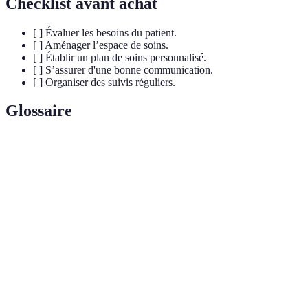
Checklist avant achat
[ ] Évaluer les besoins du patient.
[ ] Aménager l’espace de soins.
[ ] Établir un plan de soins personnalisé.
[ ] S’assurer d'une bonne communication.
[ ] Organiser des suivis réguliers.
Glossaire
Terme
Définition
Soins
Actes de soins réalisés par des professionnels pour
infirmiers
suivre l'état de santé des patients.
Plan de
Document détaillant les soins à fournir, les
soins
interventions, et les objectifs à atteindre.
Suivi
Évaluation continue de l'état de santé d'un patient
régulier
pour adapter les soins nécessaires.