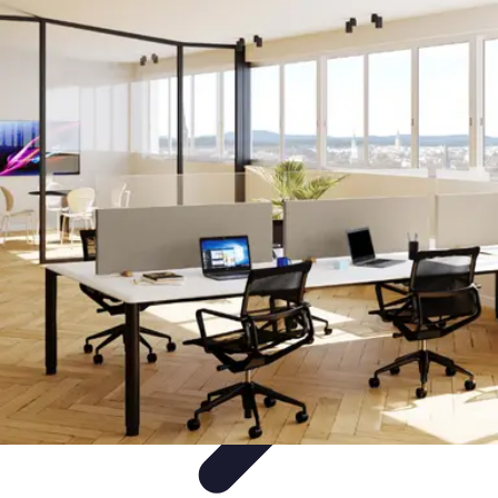
Infirmiers à Domicile
Pratiques et erreurs
Choix de l'infirmier
Technologie et
Innovation
Communication et Pratiques
Communication
Infirmiers à Domicile