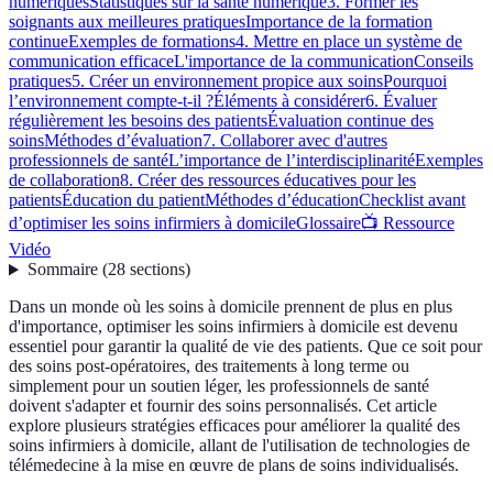
numériques
Statistiques sur la santé numérique
3. Former les
soignants aux meilleures pratiques
Importance de la formation
continue
Exemples de formations
4. Mettre en place un système de
communication efficace
L'importance de la communication
Conseils
pratiques
5. Créer un environnement propice aux soins
Pourquoi
l’environnement compte-t-il ?
Éléments à considérer
6. Évaluer
régulièrement les besoins des patients
Évaluation continue des
soins
Méthodes d’évaluation
7. Collaborer avec d'autres
professionnels de santé
L’importance de l’interdisciplinarité
Exemples
de collaboration
8. Créer des ressources éducatives pour les
patients
Éducation du patient
Méthodes d’éducation
Checklist avant
d’optimiser les soins infirmiers à domicile
Glossaire
📺 Ressource
Vidéo
Sommaire
(
28
sections
)
Dans un monde où les soins à domicile prennent de plus en plus
d'importance, optimiser les soins infirmiers à domicile est devenu
essentiel pour garantir la qualité de vie des patients. Que ce soit pour
des soins post-opératoires, des traitements à long terme ou
simplement pour un soutien léger, les professionnels de santé
doivent s'adapter et fournir des soins personnalisés. Cet article
explore plusieurs stratégies efficaces pour améliorer la qualité des
soins infirmiers à domicile, allant de l'utilisation de technologies de
télémedecine à la mise en œuvre de plans de soins individualisés.