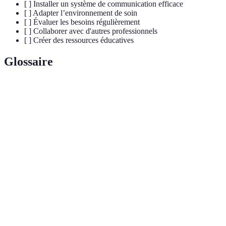
[ ] Installer un système de communication efficace
[ ] Adapter l’environnement de soin
[ ] Évaluer les besoins régulièrement
[ ] Collaborer avec d'autres professionnels
[ ] Créer des ressources éducatives
Glossaire
Terme
Définition
Plan de soins
Stratégie de soins adaptée à chaque patient
personnalisé
selon ses besoins spécifiques.
Utilisation de la technologie pour fournir des
Télémedecine
soins à distance.
Collaboration entre différents professionnels
Interdisciplinarité
de la santé pour une approche globale des
soins.