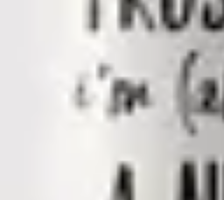
Infirmiers à Domicile
Pratiques et erreurs
Choix de l'infirmier
Technologie et Innovation
Comm
Infirmiers à Domicile