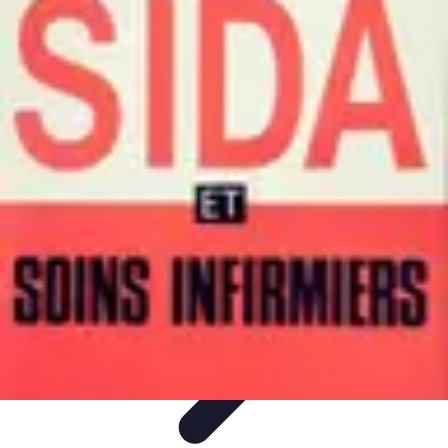
Infirmiers à Domicile
Pratiques et erreurs
Choix de l'infirmier
Technologie et
Innovation
Communication et Pratiques
Communication
Infirmiers à Domicile