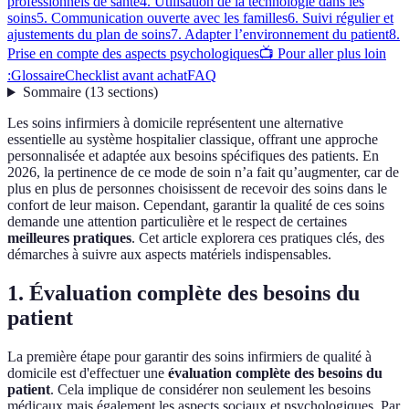
professionnels de santé
4. Utilisation de la technologie dans les
soins
5. Communication ouverte avec les familles
6. Suivi régulier et
ajustements du plan de soins
7. Adapter l’environnement du patient
8.
Prise en compte des aspects psychologiques
📺 Pour aller plus loin
:
Glossaire
Checklist avant achat
FAQ
Sommaire
(
13
sections
)
Les soins infirmiers à domicile représentent une alternative
essentielle au système hospitalier classique, offrant une approche
personnalisée et adaptée aux besoins spécifiques des patients. En
2026, la pertinence de ce mode de soin n’a fait qu’augmenter, car de
plus en plus de personnes choisissent de recevoir des soins dans le
confort de leur maison. Cependant, garantir la qualité de ces soins
demande une attention particulière et le respect de certaines
meilleures pratiques
. Cet article explorera ces pratiques clés, des
démarches à suivre aux aspects matériels indispensables.
1. Évaluation complète des besoins du
patient
La première étape pour garantir des soins infirmiers de qualité à
domicile est d'effectuer une
évaluation complète des besoins du
patient
. Cela implique de considérer non seulement les besoins
médicaux mais également les aspects sociaux et psychologiques. Par