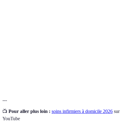
Terme
Définition
Plans de soins
Stratégies élaborées pour répondre aux besoins
personnalisés
individuels du patient.
Bien-être émotionnel et psychologique du
Santé mentale
patient.
Évaluation des
Processus de vérification de l'efficacité et de la
soins
qualité des soins prodigués.
---
📺
Pour aller plus loin :
soins infirmiers à domicile 2026
sur
YouTube