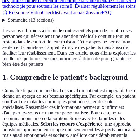
des professionnels
6. Prendre en compte la santé mentale
7. Utiliser la
technologie pour soutenir les soins
8. Évaluer régulièrement les soins
📺 Ressource Vidéo
Checklist avant achat
Glossaire
FAQ
Sommaire
(
13
sections
)
Les soins infirmiers à domicile sont essentiels pour de nombreuses
personnes qui nécessitent une attention médicale continue tout en
restant dans le confort de leur maison. Cette approche permet non
seulement d'améliorer la qualité de vie des patients mais aussi de
faciliter leur rétablissement. Dans cet article, nous allons explorer les
meilleures pratiques en soins infirmiers à domicile pour garantir le
bien-être des patients.
1. Comprendre le patient's background
Connaître le parcours médical et social du patient est impératif. Cela
donne un aperçu de ses besoins spécifiques. Par exemple, un patient
souffrant de maladies chroniques peut nécessiter des soins
spécialisés. Rassembler ces informations permet aux infirmiers
d'adapter les soins de manière personnalisée. Pour cela, nous
recommandons une collaboration étroite avec les familles et les
équipes médicales.
Selon les retours d'expérience
, une approche
holistique, qui prend en compte non seulement les aspects médicaux
mais aussi émotionnels et sociaux, améliore considérablement la