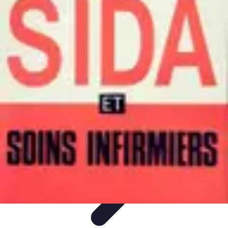
Infirmiers à Domicile
Pratiques et erreurs
Choix de l'infirmier
Technologie et
Innovation
Communication et Pratiques
Communication
Infirmiers à Domicile