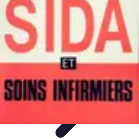
Infirmiers à Domicile
Pratiques et erreurs
Choix de l'infirmier
Technologie et
Innovation
Communication et Pratiques
Communication
Infirmiers à Domicile