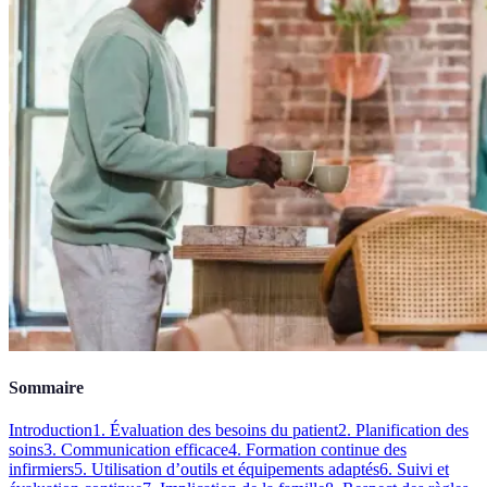
Sommaire
Introduction
1. Évaluation des besoins du patient
2. Planification des
soins
3. Communication efficace
4. Formation continue des
infirmiers
5. Utilisation d’outils et équipements adaptés
6. Suivi et