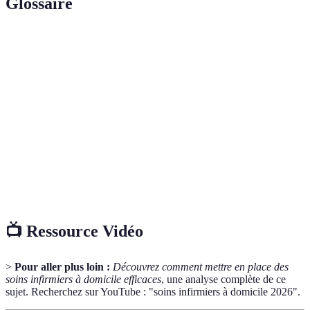
Glossaire
Terme
Définition
Soins
Ensemble des actes réalisés par une infirmière pour
infirmiers
garantir le bien-être du patient.
Ensemble des techniques qui visent à réduire le risque
Asepsie
d'infection.
Plan de
Document formalisant l’ensemble des soins à apporter
soins
à un patient.
📺 Ressource Vidéo
>
Pour aller plus loin :
Découvrez comment mettre en place des
soins infirmiers à domicile efficaces
, une analyse complète de ce
sujet. Recherchez sur YouTube : "soins infirmiers à domicile 2026".