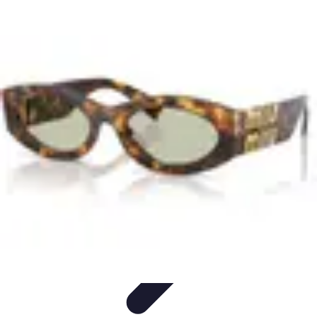
Infirmiers à Domicile
Pratiques et erreurs
Choix de l'infirmier
Technologie et
Innovation
Communication et Pratiques
Communication
Infirmiers à Domicile