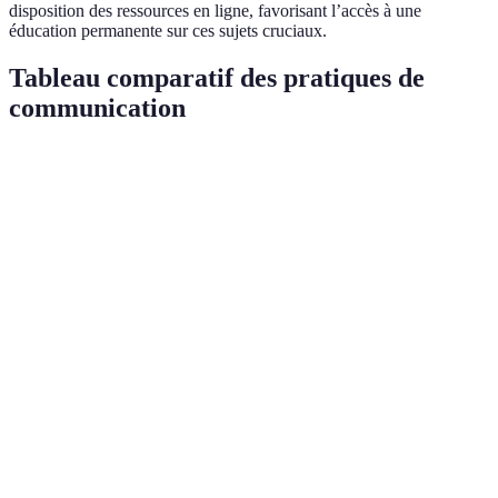
disposition des ressources en ligne, favorisant l’accès à une
éducation permanente sur ces sujets cruciaux.
Tableau comparatif des pratiques de
communication
Pratique
Avantages
Inconvénients
Verdict
Favorise la
Temps
Établir une
satisfaction,
nécessaire
relation de
meilleure
pour
À privilégier
confiance
adhésion au
construire la
traitement
confiance
Utiliser un
Risque de
Compréhension
langage
simplification
Essentiel
améliorée
clair
excessive
Apaise le
Adapter le
Peut nécessiter
patient,