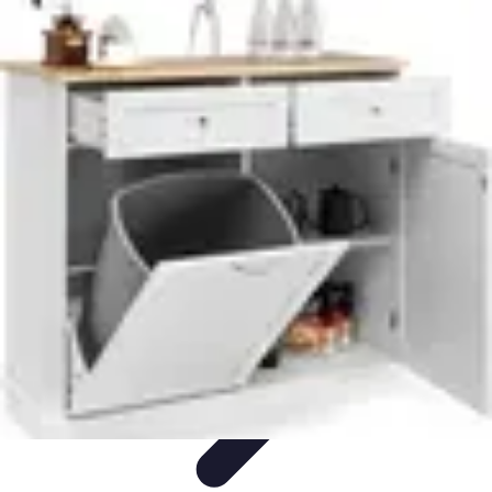
Infirmiers à Domicile
Pratiques et erreurs
Choix de l'infirmier
Technologie et
Innovation
Communication et Pratiques
Communication
Infirmiers à Domicile