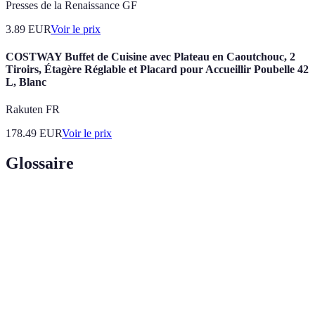
Presses de la Renaissance GF
3.89
EUR
Voir le prix
COSTWAY Buffet de Cuisine avec Plateau en Caoutchouc, 2
Tiroirs, Étagère Réglable et Placard pour Accueillir Poubelle 42
L, Blanc
Rakuten FR
178.49
EUR
Voir le prix
Glossaire
Terme
Définition
Interventions médicales effectuées par des
Soins à domicile
professionnels de santé au domicile du patient.
Communication
Échange d'informations entre deux parties,
bidirectionnelle
permettant un dialogue ouvert.