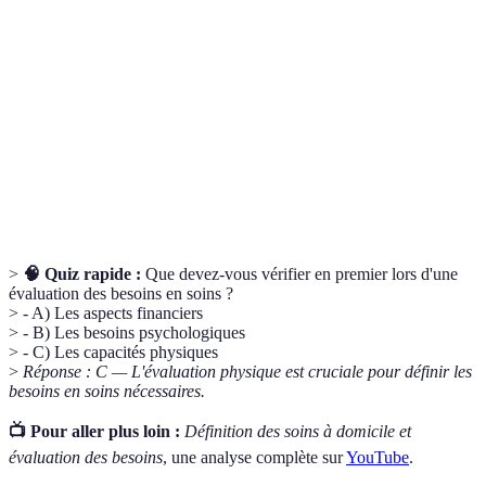
Évaluation des
Processus systématique pour identifier les
besoins
besoins de santé d'un individu.
Document qui décrit les soins requis, les
Plan de soins
objectifs et les interventions à mettre en place.
Facteurs
Éléments liés à la santé mentale et au bien-être
psychologiques
émotionnel d'un individu.
>
🧠 Quiz rapide :
Que devez-vous vérifier en premier lors d'une
évaluation des besoins en soins ?
> - A) Les aspects financiers
> - B) Les besoins psychologiques
> - C) Les capacités physiques
>
Réponse : C — L'évaluation physique est cruciale pour définir les
besoins en soins nécessaires.
📺 Pour aller plus loin :
Définition des soins à domicile et
évaluation des besoins
, une analyse complète sur
YouTube
.