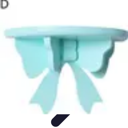
Infirmiers à Domicile
Pratiques et erreurs
Choix de l'infirmier
Technologie et
Innovation
Communication et Pratiques
Communication
Infirmiers à Domicile