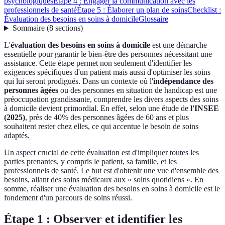
psychologiques
Étape 4 : Engager la communication avec les
professionnels de santé
Étape 5 : Élaborer un plan de soins
Checklist :
Évaluation des besoins en soins à domicile
Glossaire
Sommaire
(
8
sections
)
L'
évaluation des besoins en soins à domicile
est une démarche
essentielle pour garantir le bien-être des personnes nécessitant une
assistance. Cette étape permet non seulement d'identifier les
exigences spécifiques d'un patient mais aussi d'optimiser les soins
qui lui seront prodigués. Dans un contexte où l'
indépendance des
personnes âgées
ou des personnes en situation de handicap est une
préoccupation grandissante, comprendre les divers aspects des soins
à domicile devient primordial. En effet, selon une étude de
l'INSEE
(2025)
, près de 40% des personnes âgées de 60 ans et plus
souhaitent rester chez elles, ce qui accentue le besoin de soins
adaptés.
Un aspect crucial de cette évaluation est d'impliquer toutes les
parties prenantes, y compris le patient, sa famille, et les
professionnels de santé. Le but est d'obtenir une vue d'ensemble des
besoins, allant des soins médicaux aux « soins quotidiens ». En
somme, réaliser une évaluation des besoins en soins à domicile est le
fondement d'un parcours de soins réussi.
Étape 1 : Observer et identifier les