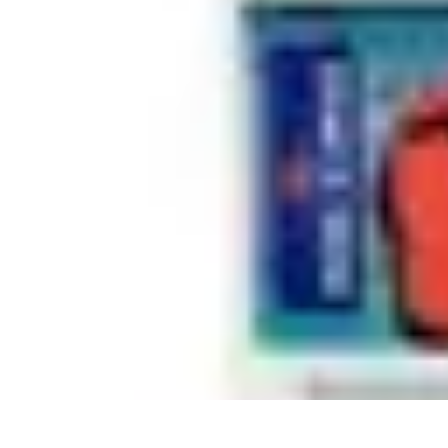
Infirmiers à Domicile
Pratiques et erreurs
Choix de l'infirmier
Technologie et Innovation
Comm
Infirmiers à Domicile