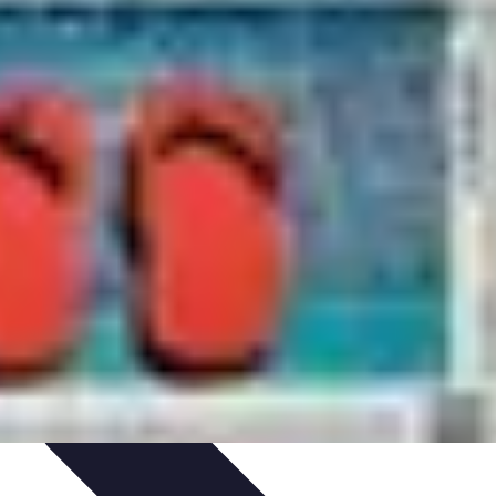
unication et Pratiques
Communication