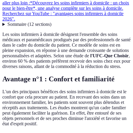
aller plus loin :*Découvrez les soins infirmiers à domicile : un choix
pour le bien-être*, une analyse complète sur les soins à domicile.
Recherchez sur YouTube : "avantages soins infirmiers à domicile
2026".
Sommaire
(
12
sections
)
Les soins infirmiers à domicile désignent l'ensemble des soins
médicaux et paramédicaux prodigués par des professionnels de santé
dans le cadre du domicile du patient. Ce modèle de soins est en
pleine expansion, en réponse à une demande croissante de solutions
personnalisées et adaptées. Selon une étude de
l'UFC-Que Choisir
,
environ 60 % des patients préfèrent recevoir des soins chez eux pour
diverses raisons, allant de la commodité à la réduction du stress.
Avantage n°1 : Confort et familiarité
L'un des principaux bénéfices des soins infirmiers à domicile est le
confort que cela procure au patient. En recevant des soins dans un
environnement familier, les patients sont souvent plus détendus et
réceptifs aux traitements. Les études montrent qu'un cadre familier
peut également faciliter la guérison. En effet, être entouré de ses
objets personnels et de ses proches diminue l'anxiété et favorise un
état d'esprit positif.