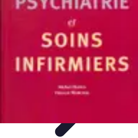
Infirmiers à Domicile
Pratiques et erreurs
Choix de l'infirmier
Technologie et
Innovation
Communication et Pratiques
Communication
Infirmiers à Domicile