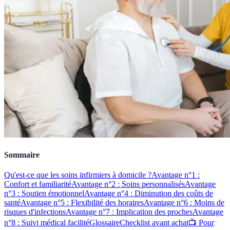
Sommaire
Qu'est-ce que les soins infirmiers à domicile ?
Avantage n°1 :
Confort et familiarité
Avantage n°2 : Soins personnalisés
Avantage
n°3 : Soutien émotionnel
Avantage n°4 : Diminution des coûts de
santé
Avantage n°5 : Flexibilité des horaires
Avantage n°6 : Moins de
risques d'infections
Avantage n°7 : Implication des proches
Avantage
n°8 : Suivi médical facilité
Glossaire
Checklist avant achat
📺 Pour