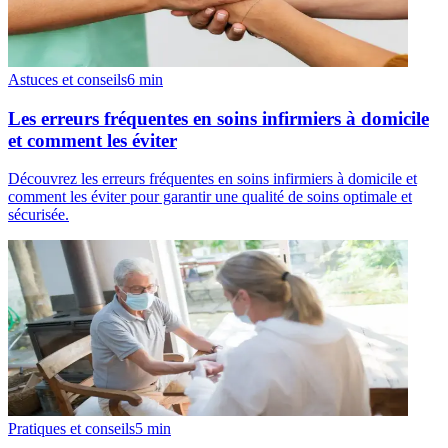
Astuces et conseils
6
min
Les erreurs fréquentes en soins infirmiers à domicile
et comment les éviter
Découvrez les erreurs fréquentes en soins infirmiers à domicile et
comment les éviter pour garantir une qualité de soins optimale et
sécurisée.
Pratiques et conseils
5
min