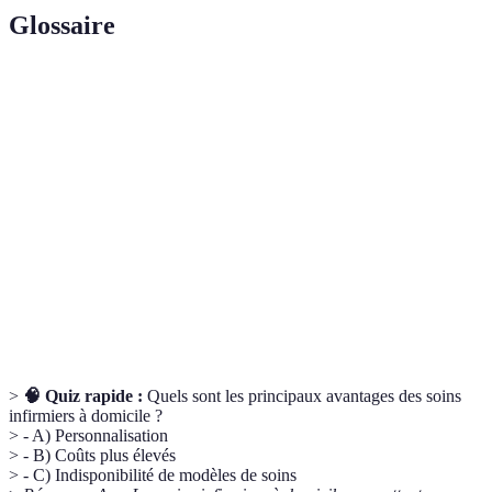
Glossaire
Terme
Définition
Soins
Pratiques professionnelles fournies par des
infirmiers
infirmiers pour traiter des patients.
Soins
Soins visant à soulager la douleur et le stress liés à
palliatifs
des maladies graves.
Utilisation de la technologie pour fournir des
Télémédecine
services de santé à distance.
>
🧠 Quiz rapide :
Quels sont les principaux avantages des soins
infirmiers à domicile ?
> - A) Personnalisation
> - B) Coûts plus élevés
> - C) Indisponibilité de modèles de soins