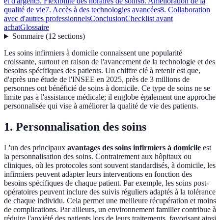
et d'argent
5. Flexibilité des horaires de soins
6. Amélioration de la
qualité de vie
7. Accès à des technologies avancées
8. Collaboration
avec d'autres professionnels
Conclusion
Checklist avant
achat
Glossaire
Sommaire
(
12
sections
)
Les soins infirmiers à domicile connaissent une popularité
croissante, surtout en raison de l'avancement de la technologie et des
besoins spécifiques des patients. Un chiffre clé à retenir est que,
d'après une étude de l'INSEE en 2025, près de 3 millions de
personnes ont bénéficié de soins à domicile. Ce type de soins ne se
limite pas à l'assistance médicale; il englobe également une approche
personnalisée qui vise à améliorer la qualité de vie des patients.
1. Personnalisation des soins
L'un des principaux
avantages des soins infirmiers à domicile
est
la personnalisation des soins. Contrairement aux hôpitaux ou
cliniques, où les protocoles sont souvent standardisés, à domicile, les
infirmiers peuvent adapter leurs interventions en fonction des
besoins spécifiques de chaque patient. Par exemple, les soins post-
opératoires peuvent inclure des suivis réguliers adaptés à la tolérance
de chaque individu. Cela permet une meilleure récupération et moins
de complications. Par ailleurs, un environnement familier contribue à
réduire l'anxiété des patients lors de leurs traitements, favorisant ainsi