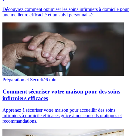
Découvrez comment optimiser les soins infirmiers à domicile pour
une meilleure efficacité et un suivi personnalisé.
Préparation et Sécurité
6
min
Comment sécuriser votre maison pour des soins
infirmiers efficaces
Apprenez à sécuriser votre maison pour accueillir des soins
infirmiers à domicile efficaces grâce à nos conseils pratiques et
recommandations.