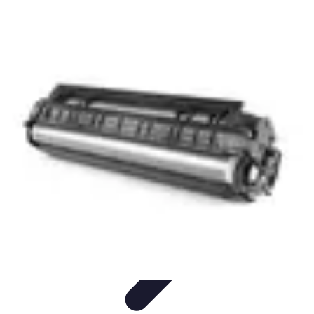
Infirmiers à Domicile
Pratiques et erreurs
Choix de l'infirmier
Technologie et
Innovation
Communication et Pratiques
Communication
Infirmiers à Domicile