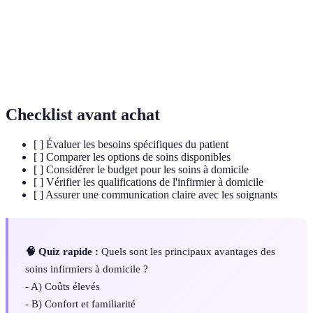
Capacité d'un patient à gérer sa vie quotidienne
Autonomie
sans assistance.
Suivi de
Surveillance régulière de l'état de santé d'un
santé
patient par un professionnel de santé.
Checklist avant achat
[ ] Évaluer les besoins spécifiques du patient
[ ] Comparer les options de soins disponibles
[ ] Considérer le budget pour les soins à domicile
[ ] Vérifier les qualifications de l'infirmier à domicile
[ ] Assurer une communication claire avec les soignants
🧠 Quiz rapide :
Quels sont les principaux avantages des
soins infirmiers à domicile ?
- A) Coûts élevés
- B) Confort et familiarité