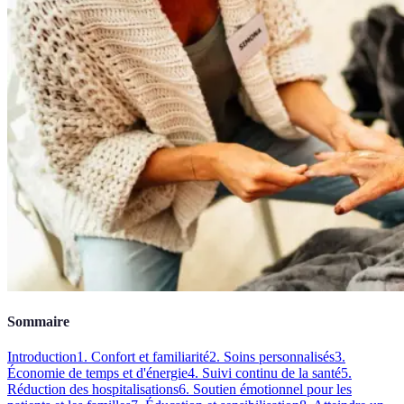
Sommaire
Introduction
1. Confort et familiarité
2. Soins personnalisés
3.
Économie de temps et d'énergie
4. Suivi continu de la santé
5.
Réduction des hospitalisations
6. Soutien émotionnel pour les