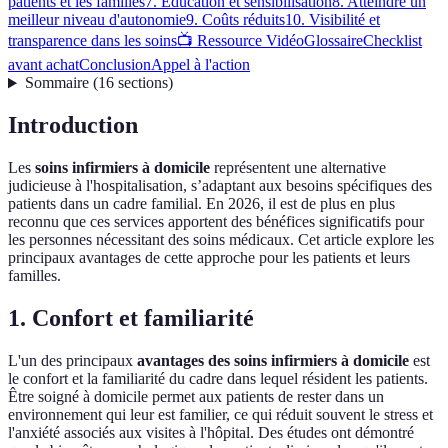
patients et les familles
7. Éducation et sensibilisation
8. Atteindre un
meilleur niveau d'autonomie
9. Coûts réduits
10. Visibilité et
transparence dans les soins
📺 Ressource Vidéo
Glossaire
Checklist
avant achat
Conclusion
Appel à l'action
Sommaire
(
16
sections
)
Introduction
Les
soins infirmiers à domicile
représentent une alternative
judicieuse à l'hospitalisation, s’adaptant aux besoins spécifiques des
patients dans un cadre familial. En 2026, il est de plus en plus
reconnu que ces services apportent des bénéfices significatifs pour
les personnes nécessitant des soins médicaux. Cet article explore les
principaux avantages de cette approche pour les patients et leurs
familles.
1. Confort et familiarité
L'un des principaux
avantages des soins infirmiers à domicile
est
le confort et la familiarité du cadre dans lequel résident les patients.
Être soigné à domicile permet aux patients de rester dans un
environnement qui leur est familier, ce qui réduit souvent le stress et
l'anxiété associés aux visites à l'hôpital. Des études ont démontré