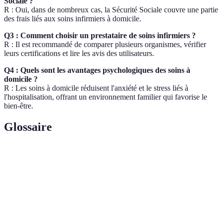
Sociale ?
R : Oui, dans de nombreux cas, la Sécurité Sociale couvre une partie
des frais liés aux soins infirmiers à domicile.
Q3 : Comment choisir un prestataire de soins infirmiers ?
R : Il est recommandé de comparer plusieurs organismes, vérifier
leurs certifications et lire les avis des utilisateurs.
Q4 : Quels sont les avantages psychologiques des soins à
domicile ?
R : Les soins à domicile réduisent l'anxiété et le stress liés à
l'hospitalisation, offrant un environnement familier qui favorise le
bien-être.
Glossaire
Terme
Définition
Soins
Soins destinés à améliorer la qualité de vie des
palliatifs
patients atteints de maladies graves.
Processus d'aide à la récupération de la santé ou
Réhabilitation