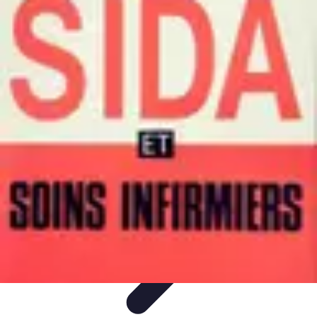
Infirmiers à Domicile
Pratiques et erreurs
Choix de l'infirmier
Technologie et
Innovation
Communication et Pratiques
Communication
Infirmiers à Domicile