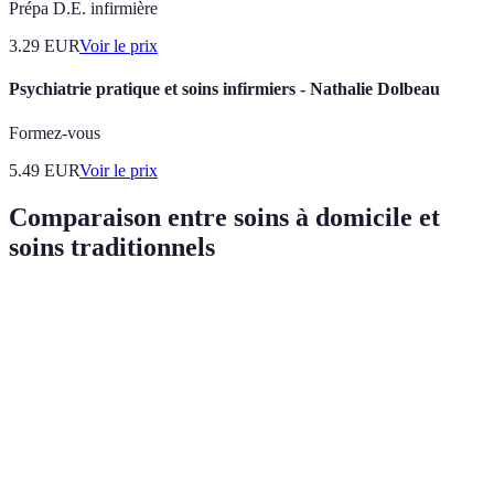
Prépa D.E. infirmière
3.29
EUR
Voir le prix
Psychiatrie pratique et soins infirmiers - Nathalie Dolbeau
Formez-vous
5.49
EUR
Voir le prix
Comparaison entre soins à domicile et
soins traditionnels
Critère
Soins à domicile
Soins hospitaliers
Verdi
À
privi
Coût
Moins coûteux
Plus coûteux
quand
possi
Préfé