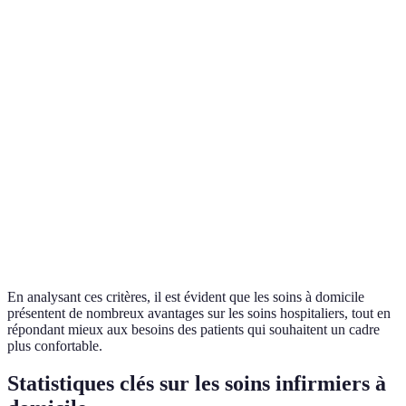
Environnement
pour 
Environnement
Familier
médicalisé
guéri
menta
Mieu
adapt
Personnalisation
Elevée
Standardisée
besoi
indiv
Meill
Disponibilité
Flexible
Moins flexible
dispo
à dom
En analysant ces critères, il est évident que les soins à domicile
présentent de nombreux avantages sur les soins hospitaliers, tout en
répondant mieux aux besoins des patients qui souhaitent un cadre
plus confortable.
Statistiques clés sur les soins infirmiers à