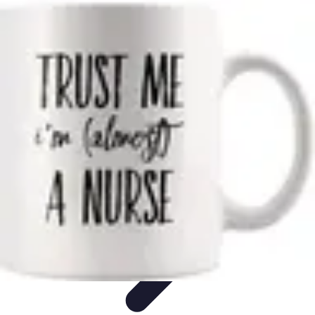
Infirmiers à Domicile
Pratiques et erreurs
Choix de l'infirmier
Technologie et
Innovation
Communication et Pratiques
Communication
Infirmiers à Domicile