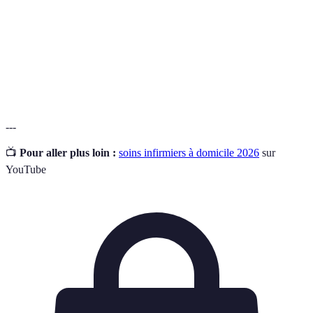
Utilisation de la technologie pour fournir des
Télémédecine
soins à distance.
Document qui détaille les interventions à
Plan de soins
réaliser pour le patient.
---
📺
Pour aller plus loin :
soins infirmiers à domicile 2026
sur
YouTube