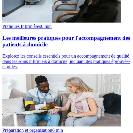
Pratiques Infirmières
6
min
Les meilleures pratiques pour l'accompagnement des
patients à domicile
Explorez les conseils essentiels pour un accompagnement de qualité
dans les soins infirmiers à domicile, incluant des pratiques éprouvées
et utiles.
Préparation et organisation
6
min