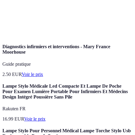
Période de rétablissement après une maladie
Convalescence
ou une intervention médicale.
Adaptation des soins en fonction des besoins
Personnalisation
particuliers de chaque patient.
Diagnostics infirmiers et interventions - Mary France
Moorhouse
Guide pratique
2.50
EUR
Voir le prix
Lampe Stylo Médicale Led Compacte Et Lampe De Poche
Pour Examen Lumière Portable Pour Infirmiers Et Médecins
Design Intégré Poussière Sans Pile
Rakuten FR
16.99
EUR
Voir le prix
Lampe Stylo Pour Personnel Médical Lampe Torche Stylo Usb