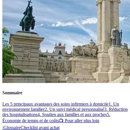
Sommaire
Les 5 principaux avantages des soins infirmiers à domicile
1. Un
environnement familier
2. Un suivi médical personnalisé
3. Réduction
des hospitalisations
4. Soutien aux familles et aux proches
5.
Économie de temps et de coûts
📺 Pour aller plus loin
:
Glossaire
Checklist avant achat