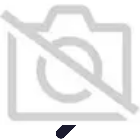
Infirmiers à Domicile
Pratiques et erreurs
Choix de l'infirmier
Technologie et
Innovation
Communication et Pratiques
Communication
Infirmiers à Domicile