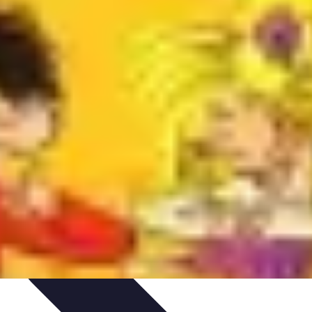
unication et Pratiques
Communication