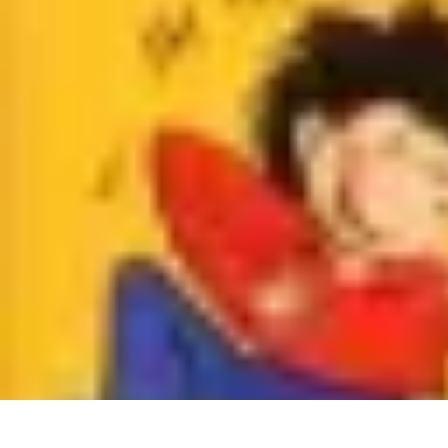
Infirmiers à Domicile
Pratiques et erreurs
Choix de l'infirmier
Technologie et Innovation
Comm
Infirmiers à Domicile