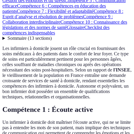
Gestion des émotions et du stress
Compétence 5 : Communication
efficace
Compétence 6 : Compétences en éducation des
patients
Compétence 7 : Flexibilité et adaptabilité
Compétence 8 :
Esprit d’analyse et résolution de problèmes
Compétence 9 :
Collaboration interdisciplinaire
Compétence 10 : Connaissance des
législations et des normes de santé
Glossaire
Checklist des
compétences indispensables
Sommaire
(
13
sections
)
Les infirmiers à domicile jouent un rôle crucial en fournissant des
soins médicaux à des patients dans le confort de leur foyer. Ce type
de soins est particulièrement pertinent pour les personnes âgées,
celles souffrant de maladies chroniques ou après des opérations
nécessitant des soins post-hospitaliers. Selon un rapport de
l'INSEE
,
le vieillissement de la population en France entraîne une demande
croissante de services de santé à domicile, rendant essentielles les
compétences des infirmiers à domicile. Autonome et polyvalent, un
bon infirmier doit posséder un ensemble de qualifications
techniques, relationnelles et organisationnelles.
Compétence 1 : Écoute active
Un infirmier à domicile doit maîtriser l'écoute active, qui ne se limite
pas à entendre les mots de son patient, mais implique des techniques
de communication qui permettent de comprendre les émotions et les