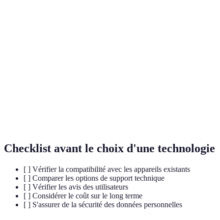
Terme
Définition
Consultation médicale à distance via des
Télémédecine
plateformes numériques.
Robot
Dispositif automatisé aidant dans les tâches de la
d'assistance
vie quotidienne.
Intelligence Artificielle appliquée aux soins de
IA
santé pour analyser et prédire les données.
Checklist avant le choix d'une technologie
[ ] Vérifier la compatibilité avec les appareils existants
[ ] Comparer les options de support technique
[ ] Vérifier les avis des utilisateurs
[ ] Considérer le coût sur le long terme
[ ] S'assurer de la sécurité des données personnelles