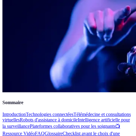
Sommaire
Introduction
Technologies connectées
Télémédecine et consultations
virtuelles
Robots d'assistance à domicile
Intelligence artificielle pour
la surveillance
Plateformes collaboratives pour les soignants
📺
Ressource Vidéo
FAQ
Glossaire
Checklist avant le choix d'une