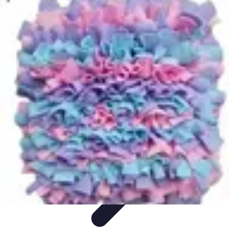
Infirmiers à Domicile
Pratiques et erreurs
Choix de l'infirmier
Technologie et
Innovation
Communication et Pratiques
Communication
Infirmiers à Domicile