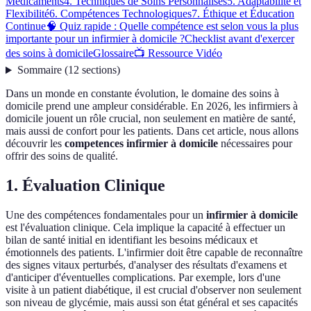
Médicaments
4. Techniques de Soins Personnalisés
5. Adaptabilité et
Flexibilité
6. Compétences Technologiques
7. Éthique et Éducation
Continue
🧠 Quiz rapide : Quelle compétence est selon vous la plus
importante pour un infirmier à domicile ?
Checklist avant d'exercer
des soins à domicile
Glossaire
📺 Ressource Vidéo
Sommaire
(
12
sections
)
Dans un monde en constante évolution, le domaine des soins à
domicile prend une ampleur considérable. En 2026, les infirmiers à
domicile jouent un rôle crucial, non seulement en matière de santé,
mais aussi de confort pour les patients. Dans cet article, nous allons
découvrir les
competences infirmier à domicile
nécessaires pour
offrir des soins de qualité.
1. Évaluation Clinique
Une des compétences fondamentales pour un
infirmier à domicile
est l'évaluation clinique. Cela implique la capacité à effectuer un
bilan de santé initial en identifiant les besoins médicaux et
émotionnels des patients. L'infirmier doit être capable de reconnaître
des signes vitaux perturbés, d'analyser des résultats d'examens et
d'anticiper d'éventuelles complications. Par exemple, lors d'une
visite à un patient diabétique, il est crucial d'observer non seulement
son niveau de glycémie, mais aussi son état général et ses capacités