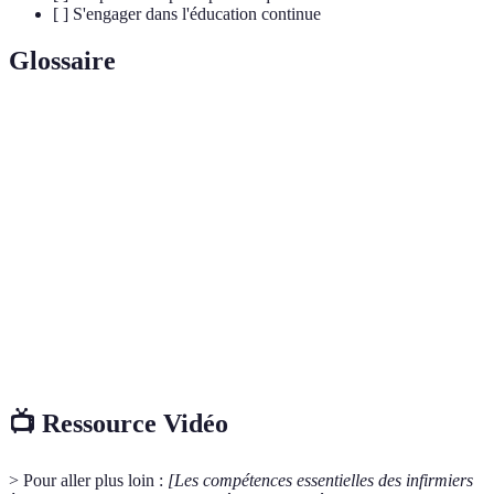
[ ] S'engager dans l'éducation continue
Glossaire
Terme
Définition
Évaluation
Processus d'analyse des besoins et de l'état de
clinique
santé d'un patient.
Gestion des
Administration et suivi de la prise de
médicaments
médicaments des patients.
Utilisation de la technologie pour fournir des
Télémédecine
soins médicaux à distance.
📺 Ressource Vidéo
> Pour aller plus loin :
[Les compétences essentielles des infirmiers