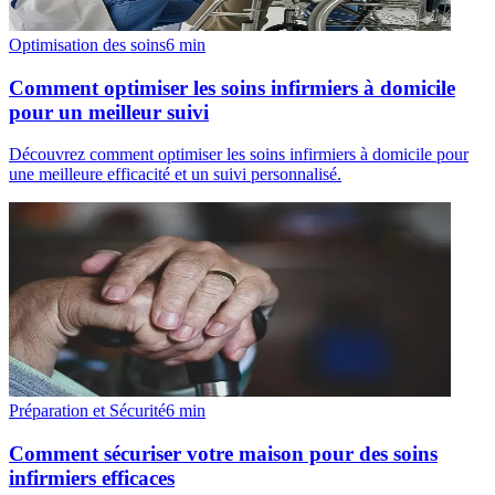
Optimisation des soins
6
min
Comment optimiser les soins infirmiers à domicile
pour un meilleur suivi
Découvrez comment optimiser les soins infirmiers à domicile pour
une meilleure efficacité et un suivi personnalisé.
Préparation et Sécurité
6
min
Comment sécuriser votre maison pour des soins
infirmiers efficaces