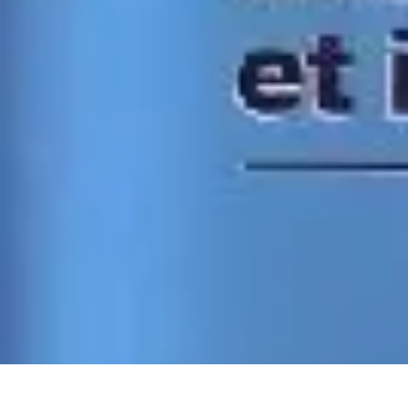
Infirmiers à Domicile
Pratiques et erreurs
Choix de l'infirmier
Technologie et Innovation
Comm
Infirmiers à Domicile