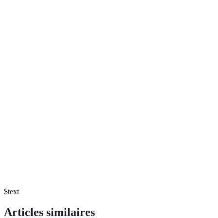
Technologie
Avantages
Inconvénients
Applications
Objets
Surveillance
Suivi des
Coût élevé
connectés
continue
patient
Problèmes de
Télémédecine
Accessibilité
sécurité des
Consultation
données
IA
Analyse
Dépendance
Prise de
diagnostique
rapide
technologique
décision
Livraison
Réglementations
Drones
Médicaments
rapide
strictes
$text
Articles similaires