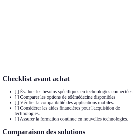
Service permettant une surveillance et une
Téléassistance
intervention à distance.
Consultation médicale effectuée par des moyens
Télémédecine
technologiques à distance.
Intelligence
Simulation des processus intelligents par des
Artificielle
machines.
Checklist avant achat
[ ] Évaluer les besoins spécifiques en technologies connectées.
[ ] Comparer les options de télémédecine disponibles.
[ ] Vérifier la compatibilité des applications mobiles.
[ ] Considérer les aides financières pour l'acquisition de
technologies.
[ ] Assurer la formation continue en nouvelles technologies.
Comparaison des solutions