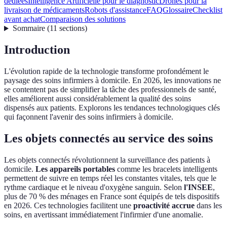
dédiées
Intelligence Artificielle pour le diagnostic
Drones pour la
livraison de médicaments
Robots d'assistance
FAQ
Glossaire
Checklist
avant achat
Comparaison des solutions
Sommaire
(
11
sections
)
Introduction
L'évolution rapide de la technologie transforme profondément le
paysage des soins infirmiers à domicile. En 2026, les innovations ne
se contentent pas de simplifier la tâche des professionnels de santé,
elles améliorent aussi considérablement la qualité des soins
dispensés aux patients. Explorons les tendances technologiques clés
qui façonnent l'avenir des soins infirmiers à domicile.
Les objets connectés au service des soins
Les objets connectés révolutionnent la surveillance des patients à
domicile.
Les appareils portables
comme les bracelets intelligents
permettent de suivre en temps réel les constantes vitales, tels que le
rythme cardiaque et le niveau d'oxygène sanguin. Selon
l'INSEE
,
plus de 70 % des ménages en France sont équipés de tels dispositifs
en 2026. Ces technologies facilitent une
proactivité accrue
dans les
soins, en avertissant immédiatement l'infirmier d'une anomalie.