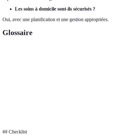
Les soins à domicile sont-ils sécurisés ?
Oui, avec une planification et une gestion appropriées.
Glossaire
Terme
Définition
Utilisation des technologies pour fournir des soins
Télémédecine
médicaux à distance.
Un professionnel de la santé formé pour
Infirmer
administrer des soins à domicile.
Infection hospitalière acquise par un patient au
Nosocomiale
cours de son séjour dans un hôpital.
## Checklist