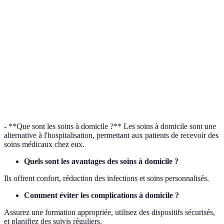
Critère
Option A : Infirmer à domicile
Option B : Té
Personnalisation
Haute
Moyenne
Coût
Moyen
Bas
Disponibilité
24/7
24/7
Infection
Faible
Nul
- **Que sont les soins à domicile ?** Les soins à domicile sont une
alternative à l'hospitalisation, permettant aux patients de recevoir des
soins médicaux chez eux.
Quels sont les avantages des soins à domicile ?
Ils offrent confort, réduction des infections et soins personnalisés.
Comment éviter les complications à domicile ?
Assurez une formation appropriée, utilisez des dispositifs sécurisés,
et planifiez des suivis réguliers.