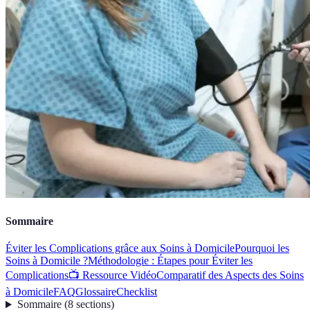
Sommaire
Éviter les Complications grâce aux Soins à Domicile
Pourquoi les
Soins à Domicile ?
Méthodologie : Étapes pour Éviter les
Complications
📺 Ressource Vidéo
Comparatif des Aspects des Soins
à Domicile
FAQ
Glossaire
Checklist
Sommaire
(
8
sections
)