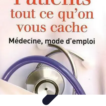
Infirmiers à Domicile
Pratiques et erreurs
Choix de l'infirmier
Technologie et
Innovation
Communication et Pratiques
Communication
Infirmiers à Domicile