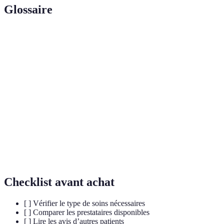
Glossaire
Terme
Définition
Consentement
Accord donné par le patient après avoir été
éclairé
informé des risques et bénéfices d’un traitement.
Soins à
Services médicaux et d'assistance fournis aux
domicile
patients à leur domicile.
Principe éthique selon lequel chaque patient doit
Dignité du
être traité avec respect et en tenant compte de ses
patient
valeurs personnelles.
Checklist avant achat
[ ] Vérifier le type de soins nécessaires
[ ] Comparer les prestataires disponibles
[ ] Lire les avis d’autres patients