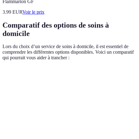
Flammarion GF
3.99
EUR
Voir le prix
Comparatif des options de soins à
domicile
Lors du choix d’un service de soins à domicile, il est essentiel de
comprendre les différentes options disponibles. Voici un comparatif
qui pourrait vous aider à trancher :
Critère
Option A (Infirmiers libéraux)
Option B (Serv
Coût
Modéré
Élevé
Flexibilité
Haute
Moyenne
Réglementation
Régulière
Stricte
Qualité des
Variable
Élevée