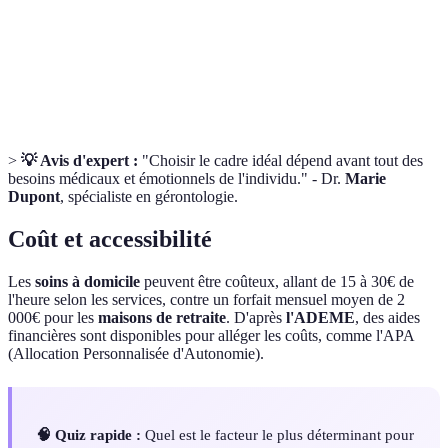
Idéal po
Interaction
Limité, dépend
Activités collectives
éviter
sociale
de l'entourage
fréquentes
l'isoleme
>
💡 Avis d'expert :
"Choisir le cadre idéal dépend avant tout des
besoins médicaux et émotionnels de l'individu." - Dr.
Marie
Dupont
, spécialiste en gérontologie.
Coût et accessibilité
Les
soins à domicile
peuvent être coûteux, allant de 15 à 30€ de
l'heure selon les services, contre un forfait mensuel moyen de 2
000€ pour les
maisons de retraite
. D'après
l'ADEME
, des aides
financières sont disponibles pour alléger les coûts, comme l'APA
(Allocation Personnalisée d'Autonomie).
🧠 Quiz rapide :
Quel est le facteur le plus déterminant pour