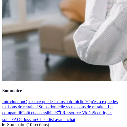
Sommaire
Introduction
Qu'est-ce que les soins à domicile ?
Qu'est-ce que les
maisons de retraite ?
Soins domicile vs maisons de retraite : Le
comparatif
Coût et accessibilité
📺 Ressource Vidéo
Security et
soins
FAQ
Glossaire
Checklist avant achat
Sommaire
(
10
sections
)