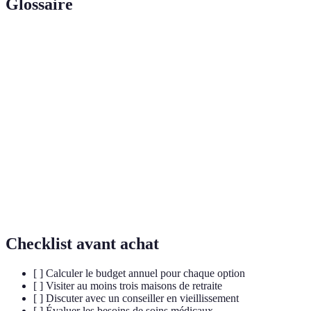
Glossaire
Terme
Définition
Allocation Personnalisée d'Autonomie, aide
APA
financière pour les personnes en situation de
dépendance.
Étude des aspects sociaux, psychologiques et
Gérontologie
médicaux du vieillissement.
Structure résidentielle offrant soins et sécurité
Établissement
pour personnes âgées.
Checklist avant achat
[ ] Calculer le budget annuel pour chaque option
[ ] Visiter au moins trois maisons de retraite
[ ] Discuter avec un conseiller en vieillissement
[ ] Évaluer les besoins de soins médicaux