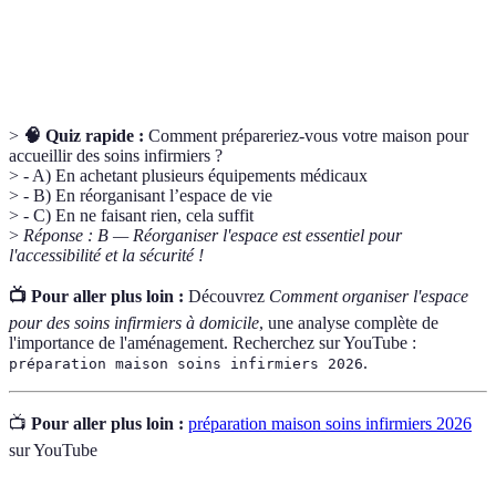
Caractéristique d'un espace permettant à tous, y
Accèsibilité
compris ceux avec une mobilité réduite, de l'utiliser
sans aidé.
>
🧠 Quiz rapide :
Comment prépareriez-vous votre maison pour
accueillir des soins infirmiers ?
> - A) En achetant plusieurs équipements médicaux
> - B) En réorganisant l’espace de vie
> - C) En ne faisant rien, cela suffit
>
Réponse : B — Réorganiser l'espace est essentiel pour
l'accessibilité et la sécurité !
📺 Pour aller plus loin :
Découvrez
Comment organiser l'espace
pour des soins infirmiers à domicile
, une analyse complète de
l'importance de l'aménagement. Recherchez sur YouTube :
.
préparation maison soins infirmiers 2026
📺
Pour aller plus loin :
préparation maison soins infirmiers 2026
sur YouTube