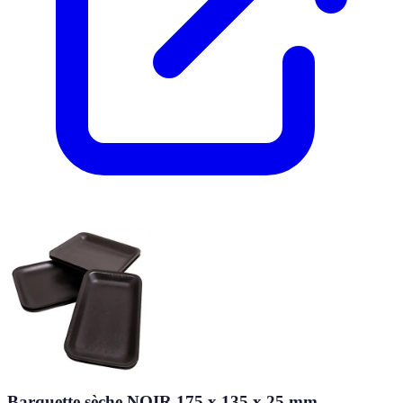
Barquette sèche NOIR 175 x 135 x 25 mm