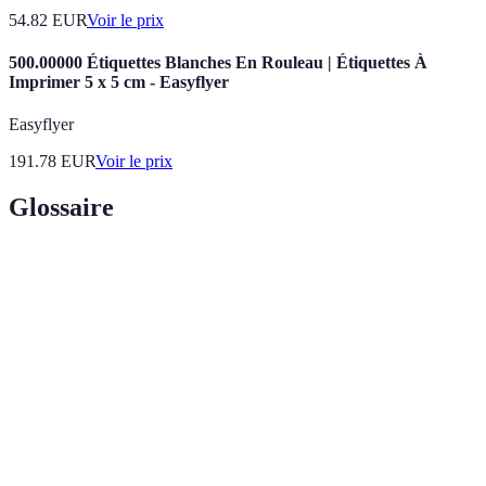
54.82
EUR
Voir le prix
500.00000 Étiquettes Blanches En Rouleau | Étiquettes À
Imprimer 5 x 5 cm - Easyflyer
Easyflyer
191.78
EUR
Voir le prix
Glossaire
Terme
Définition
Soins
Services de santé fournis dans le cadre domestique
infirmiers
par des professionnels de santé alertes.
à domicile
Matériel
Équipements nécessaires pour le diagnostic, la
médical
surveillance ou le traitement des patients.