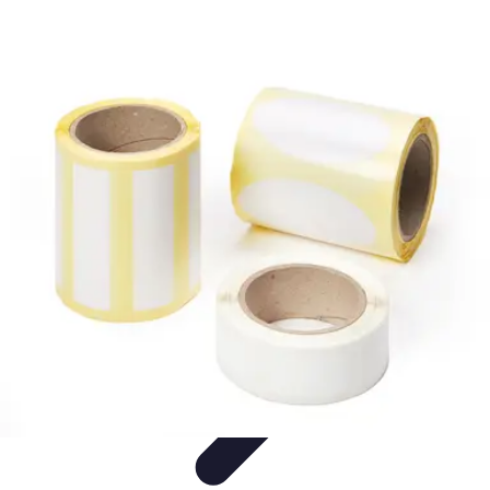
Infirmiers à Domicile
Pratiques et erreurs
Choix de l'infirmier
Technologie et
Innovation
Communication et Pratiques
Communication
Infirmiers à Domicile