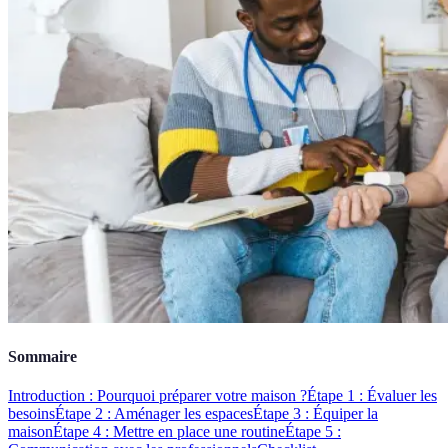
Sommaire
Introduction : Pourquoi préparer votre maison ?
Étape 1 : Évaluer les
besoins
Étape 2 : Aménager les espaces
Étape 3 : Équiper la
maison
Étape 4 : Mettre en place une routine
Étape 5 :