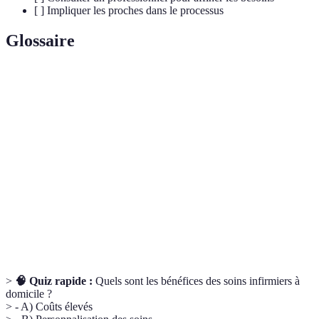
[ ] Impliquer les proches dans le processus
Glossaire
Terme
Définition
Soins à
Pratiques de santé réalisées chez le patient pour sa
domicile
réhabilitation ou son confort
Plan de
Document décrivant les interventions de soins et
soins
les objectifs de santé d'un patient
Évaluation
Processus d'analyse des soins nécessaires d'après
des besoins
l'état de santé d'un individu
>
🧠 Quiz rapide :
Quels sont les bénéfices des soins infirmiers à
domicile ?
> - A) Coûts élevés