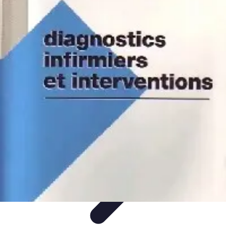
Infirmiers à Domicile
Pratiques et erreurs
Choix de l'infirmier
Technologie et
Innovation
Communication et Pratiques
Communication
Infirmiers à Domicile