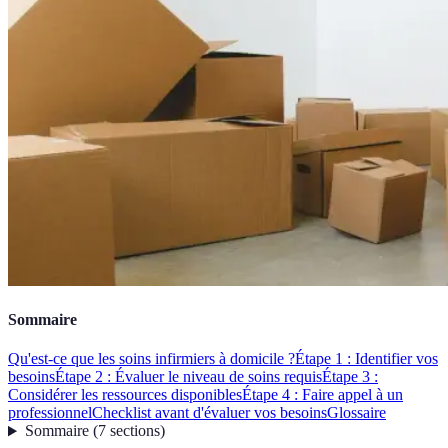
Sommaire
Qu'est-ce que les soins infirmiers à domicile ?
Étape 1 : Identifier vos
besoins
Étape 2 : Évaluer le niveau de soins requis
Étape 3 :
Considérer les ressources disponibles
Étape 4 : Faire appel à un
professionnel
Checklist avant d'évaluer vos besoins
Glossaire
Sommaire
(
7
sections
)