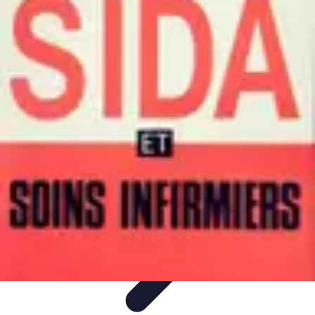
Infirmiers à Domicile
Pratiques et erreurs
Choix de l'infirmier
Technologie et
Innovation
Communication et Pratiques
Communication
Infirmiers à Domicile