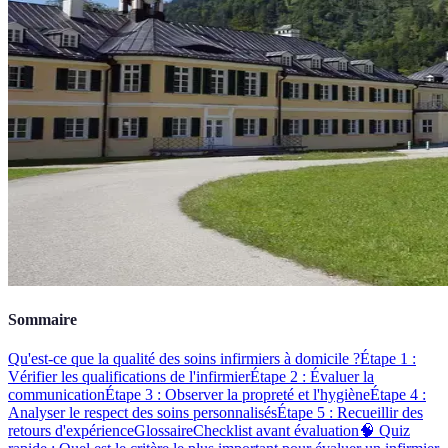
Sommaire
Qu'est-ce que la qualité des soins infirmiers à domicile ?
Étape 1 :
Vérifier les qualifications de l'infirmier
Étape 2 : Évaluer la
communication
Étape 3 : Observer la propreté et l'hygiène
Étape 4 :
Analyser le respect des soins personnalisés
Étape 5 : Recueillir des
retours d'expérience
Glossaire
Checklist avant évaluation
🧠 Quiz