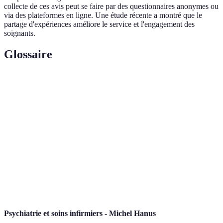
collecte de ces avis peut se faire par des questionnaires anonymes ou
via des plateformes en ligne. Une étude récente a montré que le
partage d'expériences améliore le service et l'engagement des
soignants.
Glossaire
Terme
Définition
Ensemble des pratiques visant à maintenir la santé
Hygiène
par la propreté et la désinfection.
Compétences
Ensemble des techniques et savoirs requis pour
cliniques
prodiguer des soins de santé.
Soins
Adaptation des soins en fonction des besoins et des
personnalisés
spécificités du patient.
Psychiatrie et soins infirmiers - Michel Hanus