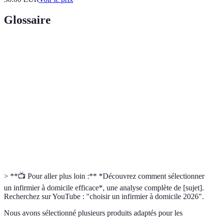
Glossaire
Terme
Définition
Infirmier à
Professionnel de santé qui fournit des soins
domicile
médicaux à domicile.
Formation complémentaire dans un domaine
Spécialisation
spécifique de la santé.
Qualité des
Évaluation des services médicaux fournis et de
soins
leur efficacité sur la santé des patients.
> **📺 Pour aller plus loin :** *Découvrez comment sélectionner
un infirmier à domicile efficace*, une analyse complète de [sujet].
Recherchez sur YouTube : "choisir un infirmier à domicile 2026".
Nous avons sélectionné plusieurs produits adaptés pour les