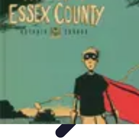
Infirmiers à Domicile
Pratiques et erreurs
Choix de l'infirmier
Technologie et
Innovation
Communication et Pratiques
Communication
Infirmiers à Domicile