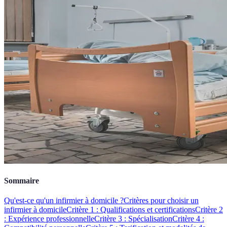
Sommaire
Qu'est-ce qu'un infirmier à domicile ?
Critères pour choisir un
infirmier à domicile
Critère 1 : Qualifications et certifications
Critère 2
: Expérience professionnelle
Critère 3 : Spécialisation
Critère 4 :