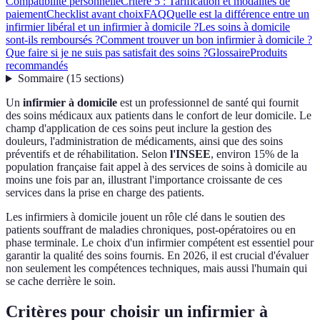
Compatibilité personnelle
Critère 5 : Tarification et modalités de
paiement
Checklist avant choix
FAQ
Quelle est la différence entre un
infirmier libéral et un infirmier à domicile ?
Les soins à domicile
sont-ils remboursés ?
Comment trouver un bon infirmier à domicile ?
Que faire si je ne suis pas satisfait des soins ?
Glossaire
Produits
recommandés
Sommaire
(
15
sections
)
Un
infirmier à domicile
est un professionnel de santé qui fournit
des soins médicaux aux patients dans le confort de leur domicile. Le
champ d'application de ces soins peut inclure la gestion des
douleurs, l'administration de médicaments, ainsi que des soins
préventifs et de réhabilitation. Selon
l'INSEE
, environ 15% de la
population française fait appel à des services de soins à domicile au
moins une fois par an, illustrant l'importance croissante de ces
services dans la prise en charge des patients.
Les infirmiers à domicile jouent un rôle clé dans le soutien des
patients souffrant de maladies chroniques, post-opératoires ou en
phase terminale. Le choix d'un infirmier compétent est essentiel pour
garantir la qualité des soins fournis. En 2026, il est crucial d'évaluer
non seulement les compétences techniques, mais aussi l'humain qui
se cache derrière le soin.
Critères pour choisir un infirmier à