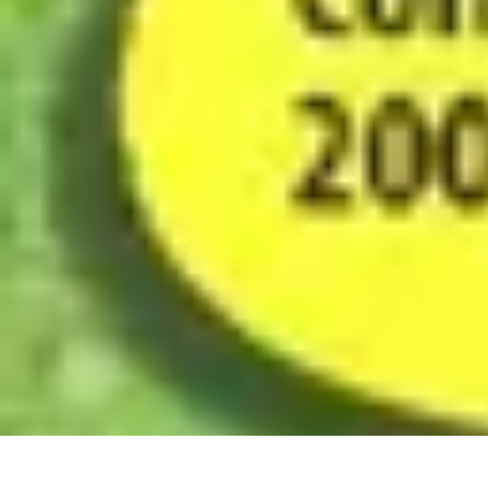
Infirmiers à Domicile
Pratiques et erreurs
Choix de l'infirmier
Technologie et Innovation
Comm
Infirmiers à Domicile