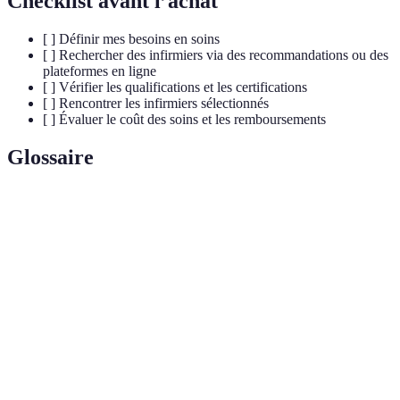
Checklist avant l’achat
[ ] Définir mes besoins en soins
[ ] Rechercher des infirmiers via des recommandations ou des
plateformes en ligne
[ ] Vérifier les qualifications et les certifications
[ ] Rencontrer les infirmiers sélectionnés
[ ] Évaluer le coût des soins et les remboursements
Glossaire
Terme
Définition
Infirmier à
Professionnel de santé qui prodigue des soins
domicile
directement chez le patient.
Ordre National
Organisation professionnelle régissant la
des Infirmiers
profession d'infirmier en France.
Montant restitué par la sécurité sociale pour
Remboursement
des soins médicaux.