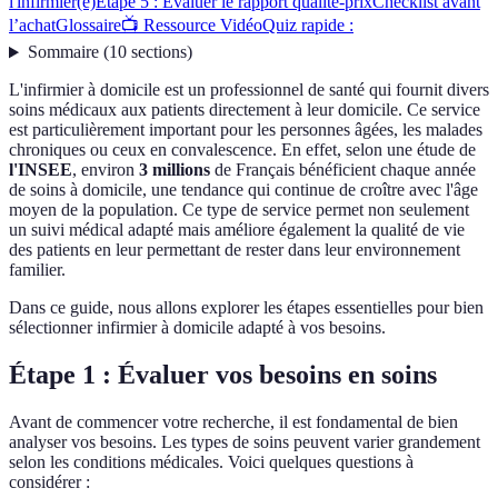
l'infirmier(e)
Étape 5 : Évaluer le rapport qualité-prix
Checklist avant
l’achat
Glossaire
📺 Ressource Vidéo
Quiz rapide :
Sommaire
(
10
sections
)
L'infirmier à domicile est un professionnel de santé qui fournit divers
soins médicaux aux patients directement à leur domicile. Ce service
est particulièrement important pour les personnes âgées, les malades
chroniques ou ceux en convalescence. En effet, selon une étude de
l'INSEE
, environ
3 millions
de Français bénéficient chaque année
de soins à domicile, une tendance qui continue de croître avec l'âge
moyen de la population. Ce type de service permet non seulement
un suivi médical adapté mais améliore également la qualité de vie
des patients en leur permettant de rester dans leur environnement
familier.
Dans ce guide, nous allons explorer les étapes essentielles pour bien
sélectionner infirmier à domicile adapté à vos besoins.
Étape 1 : Évaluer vos besoins en soins
Avant de commencer votre recherche, il est fondamental de bien
analyser vos besoins. Les types de soins peuvent varier grandement
selon les conditions médicales. Voici quelques questions à
considérer :