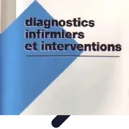
Infirmiers à Domicile
Pratiques et erreurs
Choix de l'infirmier
Technologie et
Innovation
Communication et Pratiques
Communication
Infirmiers à Domicile