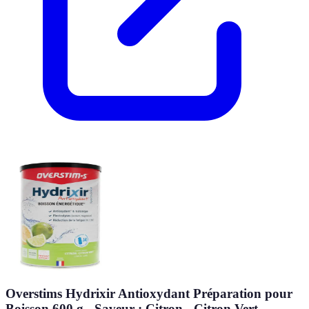
Overstims Hydrixir Antioxydant Préparation pour
Boisson 600 g - Saveur : Citron - Citron Vert