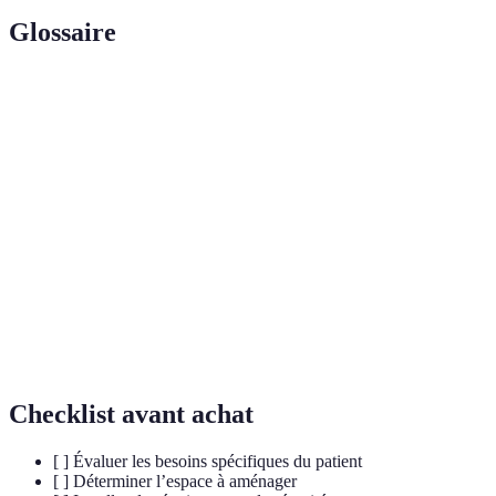
Glossaire
Terme
Définition
Soins
Soins médicaux dispensés par des infirmiers dans le
infirmiers à
cadre de la vie quotidienne du patient.
domicile
Capacité d’un espace à être facilement accessible
Accessibilité
par les personnes ayant des difficultés de mobilité.
Matériel
Ensemble des dispositifs utilisés pour le diagnostic,
médical
le contrôle ou le traitement des malades.
Checklist avant achat
[ ] Évaluer les besoins spécifiques du patient
[ ] Déterminer l’espace à aménager