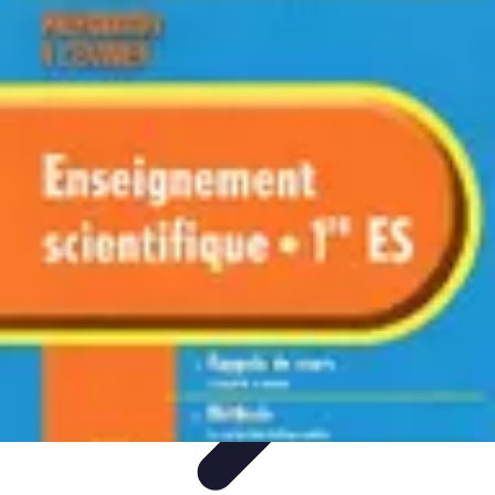
Infirmiers à Domicile
Pratiques et erreurs
Choix de l'infirmier
Technologie et
Innovation
Communication et Pratiques
Communication
Infirmiers à Domicile