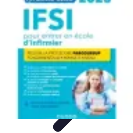
Infirmiers à Domicile
Pratiques et erreurs
Choix de l'infirmier
Technologie et
Innovation
Communication et Pratiques
Communication
Infirmiers à Domicile