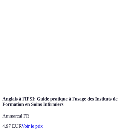
Terme
Définition
Infirmier à
Professionnel de santé dispensant des soins
domicile
directement au domicile des patients.
Ensemble de pratiques médicales assurées par les
Soins
infirmiers, y compris les soins préventifs et
infirmiers
curatifs.
Antécédents
Informations liées à la santé d’un patient, incluant
médicaux
maladies passées, traitements, et allergies.
Anglais à l'IFSI: Guide pratique à l'usage des Instituts de
Formation en Soins Infirmiers
Ammareal FR
4.97
EUR
Voir le prix