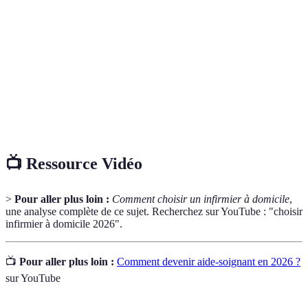
Infirmier à
Professionnel de santé qui fournit des soins
domicile
médicaux au domicile des patients.
Soins
Soins adaptés aux personnes âgées, souvent en perte
gériatriques
d’autonomie.
Plan de
Document qui décrit les besoins médicaux d'un
soins
patient et les interventions prioritaires.
📺 Ressource Vidéo
>
Pour aller plus loin :
Comment choisir un infirmier à domicile
,
une analyse complète de ce sujet. Recherchez sur YouTube : "choisir
infirmier à domicile 2026".
📺
Pour aller plus loin :
Comment devenir aide-soignant en 2026 ?
sur YouTube