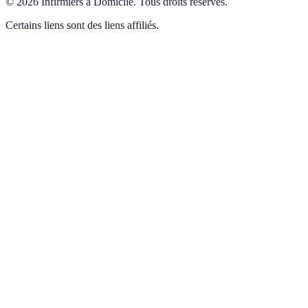
©
2026
Infirmiers à Domicile
.
Tous droits réservés.
Certains liens sont des liens affiliés.