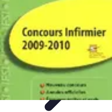
Infirmiers à Domicile
Pratiques et erreurs
Choix de l'infirmier
Technologie et
Innovation
Communication et Pratiques
Communication
Infirmiers à Domicile