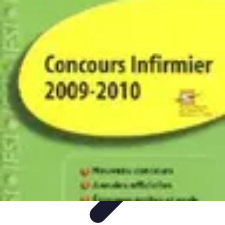
Infirmiers à Domicile
Pratiques et erreurs
Choix de l'infirmier
Technologie et
Innovation
Communication et Pratiques
Communication
Infirmiers à Domicile