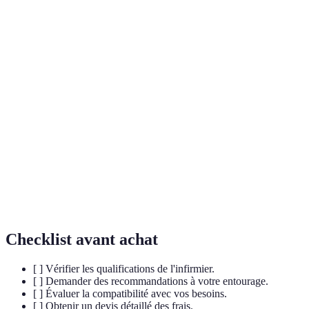
Terme
Définition
Infirmier
Professionnel de santé qui fournit des soins
à
directement au domicile des patients pour diverses
domicile
pathologies.
Évaluation subjective de la compétence et du
Qualité
professionnalisme d'un infirmier dans le cadre de ses
des soins
interventions.
Document indiquant les tarifs et des détails des
Devis
services fournis par un professionnel.
Checklist avant achat
[ ] Vérifier les qualifications de l'infirmier.
[ ] Demander des recommandations à votre entourage.
[ ] Évaluer la compatibilité avec vos besoins.
[ ] Obtenir un devis détaillé des frais.