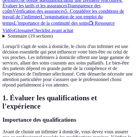
besoins
Une bonne adéquation
Établir une première rencontre
4.
Évaluer les tarifs et les assurances
Transparence des
coûts
Vérification des assurances
5. Considérer les conditions de
travail de l’infirmier
L’organisation de son emploi du
temps
L’importance de la continuité des soins
📺 Ressource
Vidéo
Glossaire
Checklist avant achat
Sommaire
(
19
sections
)
Lorsqu'il s'agit de soins à domicile, le choix d'un infirmier est une
décision essentielle qui peut influencer votre bien-être ou celui de
vos proches. Les infirmiers à domicile offrent une large gamme de
services, allant des soins courants aux soins palliatifs. Le bien-être
des patients dépend en grande partie de la compétence et de
l'expérience de l'infirmier sélectionné. Cette démarche nécessite une
attention particulière pour s'assurer que le professionnel choisi
répond parfaitement à vos attentes.
1. Évaluer les qualifications et
l'expérience
Importance des qualifications
Avant de choisir un infirmier à domicile, vous devez vous assurer