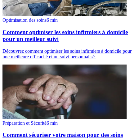
Optimisation des soins
6
min
Comment optimiser les soins infirmiers à domicile
pour un meilleur suivi
Découvrez comment optimiser les soins infirmiers à domicile pour
une meilleure efficacité et un suivi personnalisé.
Préparation et Sécurité
6
min
Comment sécuriser votre maison pour des soins