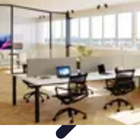
Infirmiers à Domicile
Pratiques et erreurs
Choix de l'infirmier
Technologie et
Innovation
Communication et Pratiques
Communication
Infirmiers à Domicile