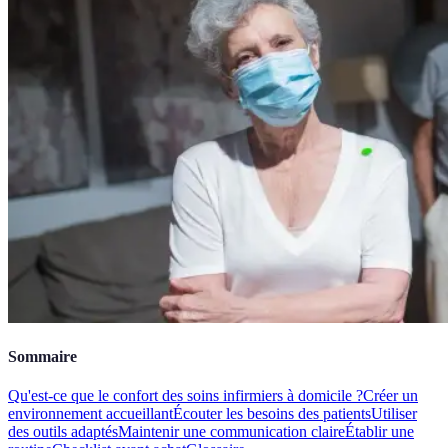
Sommaire
Qu'est-ce que le confort des soins infirmiers à domicile ?
Créer un
environnement accueillant
Écouter les besoins des patients
Utiliser
des outils adaptés
Maintenir une communication claire
Établir une