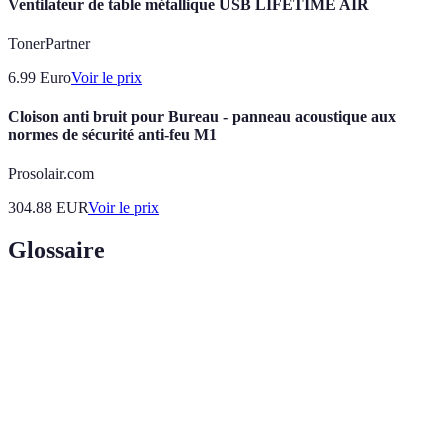
Ventilateur de table métallique USB LIFETIME AIR
TonerPartner
6.99
Euro
Voir le prix
Cloison anti bruit pour Bureau - panneau acoustique aux
normes de sécurité anti-feu M1
Prosolair.com
304.88
EUR
Voir le prix
Glossaire
Terme
Définition
État de bien-être physique et psychologique,
Confort
particulièrement important dans le cadre des soins à
domicile.
Processus de communication permettant de bien saisir