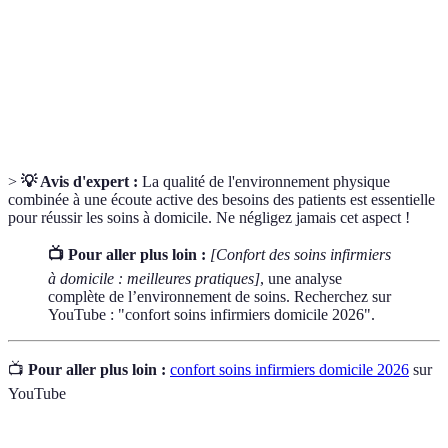
Écoute
les besoins du patient pour une meilleure adaptation des
active
soins.
Routine
Ensemble prévisible d'activités de soins qui apportent
de soins
sécurité et sérénité aux patients.
>
💡 Avis d'expert :
La qualité de l'environnement physique
combinée à une écoute active des besoins des patients est essentielle
pour réussir les soins à domicile. Ne négligez jamais cet aspect !
📺 Pour aller plus loin :
[Confort des soins infirmiers
à domicile : meilleures pratiques]
, une analyse
complète de l’environnement de soins. Recherchez sur
YouTube : "confort soins infirmiers domicile 2026".
📺
Pour aller plus loin :
confort soins infirmiers domicile 2026
sur
YouTube