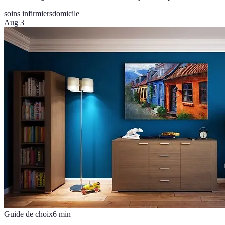
soins infirmiers
domicile
Aug 3
Guide de choix
6
min