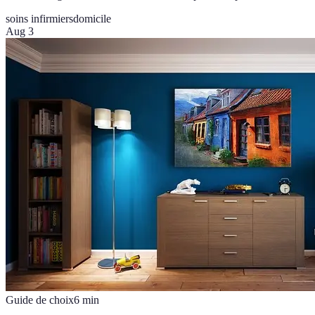
soins infirmiers
domicile
Aug 3
Guide de choix
6
min