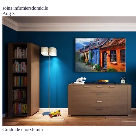
soins infirmiers
domicile
Aug 3
Guide de choix
6
min